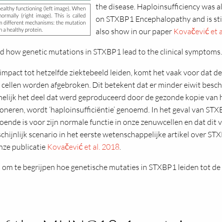
the disease. Haploinsufficiency was al
on STXBP1 Encephalopathy and is still
also show in our paper
Kovačević et a
nd how genetic mutations in STXBP1 lead to the clinical symptoms.
impact tot hetzelfde ziektebeeld leiden, komt het vaak voor dat d
 cellen worden afgebroken. Dit betekent dat er minder eiwit beschik
amelijk het deel dat werd geproduceerd door de gezonde kopie van 
ioneren, wordt ‘haploinsufficiëntie’ genoemd. In het geval van STX
nde is voor zijn normale functie in onze zenuwcellen en dat dit ve
chijnlijk scenario in het eerste wetenschappelijke artikel over ST
onze publicatie
Kovačević et al. 2018
.
s om te begrijpen hoe genetische mutaties in STXBP1 leiden tot d