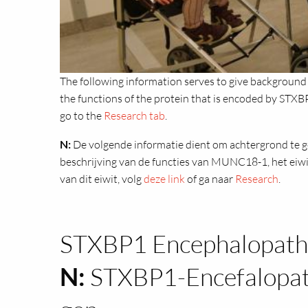
The following information serves to give background
the functions of the protein that is encoded by ST
go to the
Research tab
.
N:
De volgende informatie dient om achtergrond te g
beschrijving van de functies van MUNC18-1, het eiw
van dit eiwit, volg
deze link
of ga naar
Research
.
STXBP1 Encephalopathy
N:
STXBP1-Encefalopath