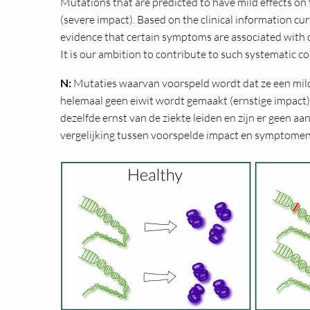
Mutations that are predicted to have mild effects on t
(severe impact). Based on the clinical information cu
evidence that certain symptoms are associated with 
It is our ambition to contribute to such systematic c
N:
Mutaties waarvan voorspeld wordt dat ze een mild
helemaal geen eiwit wordt gemaakt (ernstige impact)
dezelfde ernst van de ziekte leiden en zijn er geen
vergelijking tussen voorspelde impact en symptomen v