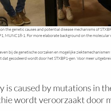
 on the genetic causes and potential disease mechanisms of STXBP1
XBP1, MUNC18-1. For more elaborate background on the molecular 
even bij de genetische oorzaken en mogelijke ziektemechanismen
it dat gecodeerd wordt door het STXBP1-gen. Voor meer uitgebre
 is caused by mutations in t
ie wordt veroorzaakt door m