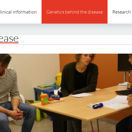
linical information
Genetics behind the disease
Research
sease