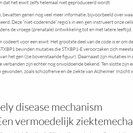
jn dat het eiwit zelfs helemaal niet geproduceerd wordt.
, bevatten genen nog veel meer informatie, bijvoorbeeld over waa
erd. Deze “niet-coderende” regio’s in een gen instrueert onze ce
dens de vroege (prenatale) ontwikkeling tot en met latere leeftijd.
n codeert voor een eiwit. Het grootste deel van de code is er om d
 STXBP1 bevinden mutaties die STXBP1-E veroorzaken zich meestal i
an het gen (zie bovenstaande figuur). Daarnaast zijn mutaties in
 verbanden zijn echter nog onvoldoende bekend. Ten slotte zijn e
nden, zoals schizofrenie en de ziekte van Alzheimer. Inzicht in
ikely disease mechanism
 Een vermoedelijk ziektemech