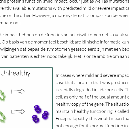
he protein’s function (mild impact) occur just as well as mutations
rrently available, mutations with predicted mild or severe impact c
one or the other. However, a more systematic comparison between
omparisons.
e impact hebben op de functie van het eiwit komen net zo vaak v
. Op basis van de momenteel beschikbare klinische informatie kun
 aanwijzingen dat bepaalde symptomen geassocieerd zijn met een be
an patiënten is echter noodzakelijk. Het is onze ambitie om aan de
In cases where mild and severe impact
case that a protein that was produced
is rapidly degraded inside our cells. T
cell, as only half of the usual amount
healthy copy of the gene. The situati
maintain healthy functioning is called
Encephalopathy, this would mean tha
not enough for its normal function in 