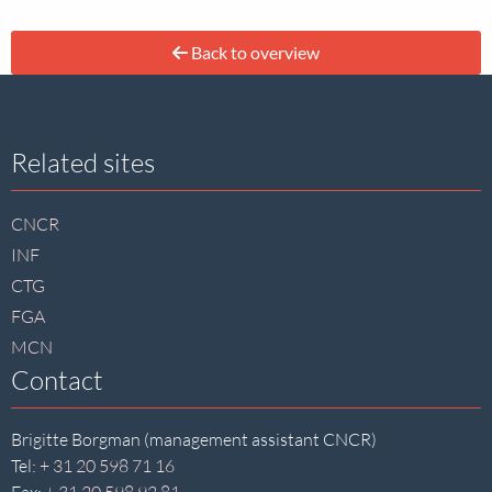
Back to overview
Site
Related sites
footer
CNCR
INF
CTG
FGA
MCN
Contact
Brigitte Borgman (management assistant CNCR)
Tel:
+ 31 20 598 71 16