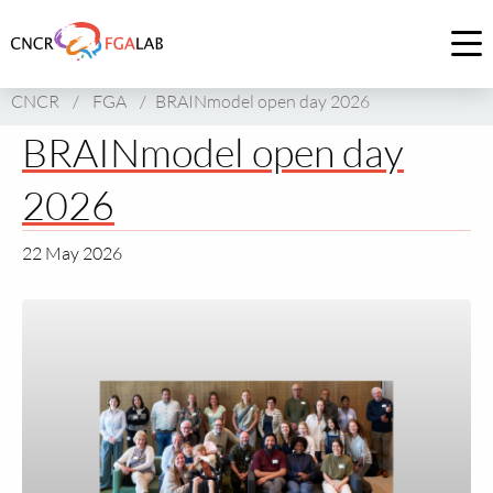
Link
to
Op
homepage
me
CNCR
/
FGA
/
BRAINmodel open day 2026
of
CNCR
BRAINmodel open day
2026
22 May 2026